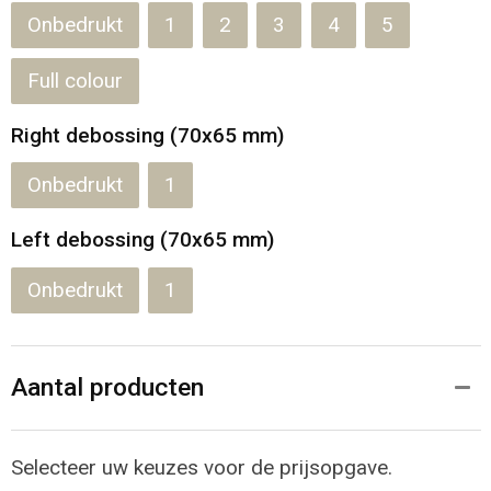
Onbedrukt
1
2
3
4
5
Full colour
Right debossing (70x65 mm)
Onbedrukt
1
Left debossing (70x65 mm)
Onbedrukt
1
Aantal producten
Selecteer uw keuzes voor de prijsopgave.