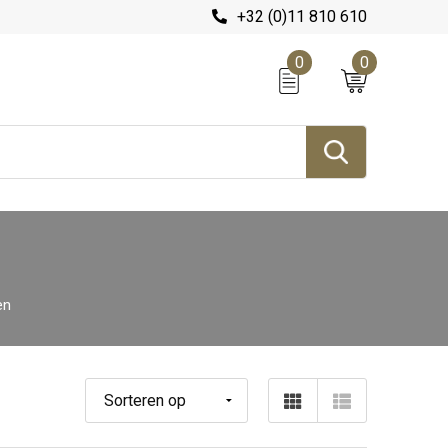
+32 (0)11 810 610
0
0
en