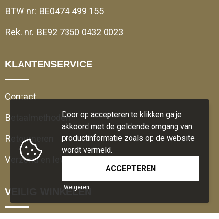
BTW nr: BE0474 499 155
Rek. nr. BE92 7350 0432 0023
KLANTENSERVICE
Contact
Door op accepteren te klikken ga je
Betaalmethoden
akkoord met de geldende omgang van
Retourneren
productinformatie zoals op de website
wordt vermeld.
Verzend en leveringsvoorwaarden
Weigeren
VEILIG WINKELEN