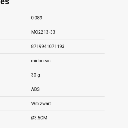
ies
0.089
MO2213-33
8719941071193
midocean
30 g
ABS
Wit/zwart
Ø3.5CM