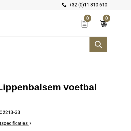
+32 (0)11 810 610
0
0
Lippenbalsem voetbal
O2213-33
ctspecificaties