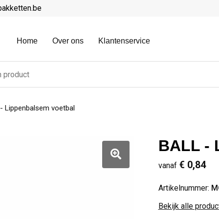
pakketten.be
Home
Over ons
Klantenservice
- Lippenbalsem voetbal
BALL - 
€ 0,84
vanaf
Artikelnummer:
M
Bekijk alle produ