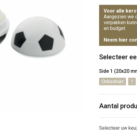
Voor alle kers
Aangezien we d
verpakken kunn
en budget.
Neem hier con
Selecteer ee
Side 1 (20x20 m
Onbedrukt
1
Aantal prod
Selecteer uw keu