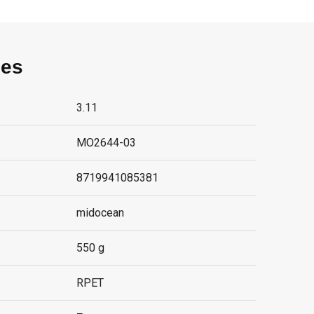
ies
3.11
MO2644-03
8719941085381
midocean
550 g
RPET