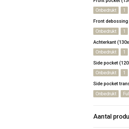
Front pocket (1
Onbedrukt
1
Front debossing
Onbedrukt
1
Achterkant (130
Onbedrukt
1
Side pocket (12
Onbedrukt
1
Side pocket tra
Onbedrukt
Ful
Aantal prod