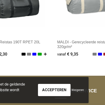
Reistas 190T RPET 20L
MALDI - Gerecycleerde reist
320gr/m²
2,30
€ 9,35
vanaf
male afname: 1
Minimale afname: 1
met de geldende
bsite wordt
MATIE
KLANTENSERVICE
Weigeren