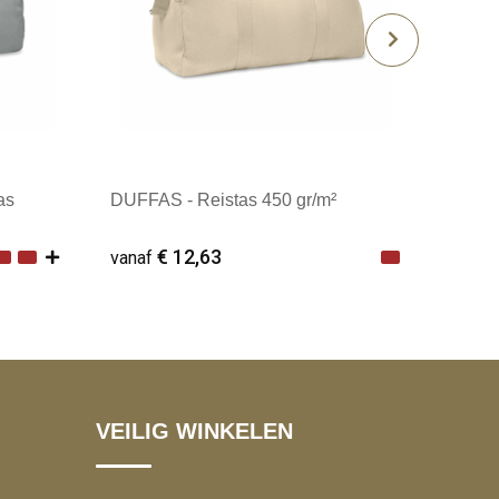
as
DUFFAS - Reistas 450 gr/m²
€ 12,63
vanaf
Minimale afname: 1
VEILIG WINKELEN