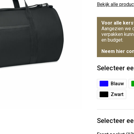
Bekijk alle produ
Voor alle kers
Aangezien we d
verpakken kunn
en budget.
Neem hier con
Selecteer ee
Blauw
Zwart
Selecteer ee