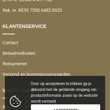
Rek. nr. BE92 7350 0432 0023
KLANTENSERVICE
Contact
Betaalmethoden
Retourneren
Verzend en leveringsvoorwaarden
Door op accepteren te klikken ga je
akkoord met de geldende omgang van
VEILIG WINKELEN
productinformatie zoals op de website
wordt vermeld.
Algemene voorwaarden