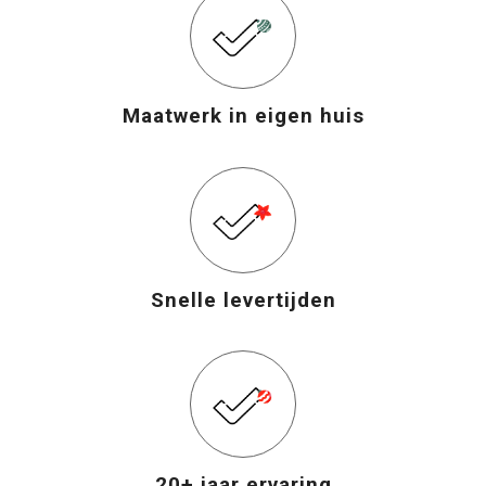
Maatwerk in eigen huis
Snelle levertijden
20+ jaar ervaring