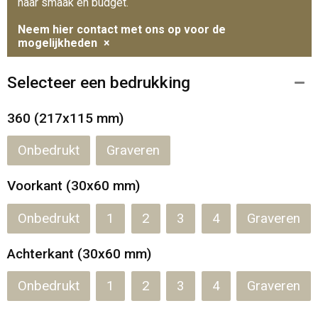
naar smaak en budget.
Neem hier contact met ons op voor de
mogelijkheden
×
Selecteer een bedrukking
360 (217x115 mm)
Onbedrukt
Graveren
Voorkant (30x60 mm)
Onbedrukt
1
2
3
4
Graveren
Achterkant (30x60 mm)
Onbedrukt
1
2
3
4
Graveren