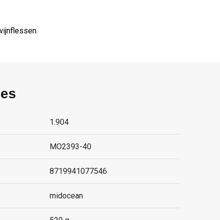
ijnflessen.
ies
1.904
MO2393-40
8719941077546
midocean