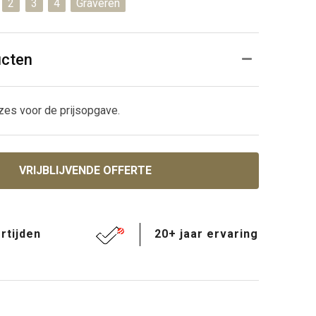
2
3
4
Graveren
ucten
zes voor de prijsopgave.
VRIJBLIJVENDE OFFERTE
rtijden
20+ jaar ervaring