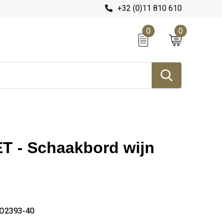
+32 (0)11 810 610
0
0
 - Schaakbord wijn
O2393-40