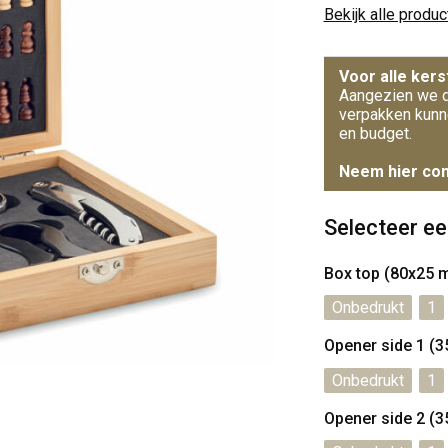
Bekijk alle produ
Voor alle kers
Aangezien we d
verpakken kunn
en budget.
Neem hier con
Selecteer ee
Box top (80x25 
Onbedrukt
1
Opener side 1 (
Onbedrukt
1
Opener side 2 (