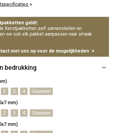
ctspecificaties
tpakketten geldt:
e Kerstpakketten zelf samenstellen en
en we ook elk pakket aanpassen naar smaak
tact met ons op voor de mogelijkheden
×
n bedrukking
mm)
2
3
4
Graveren
35x7 mm)
2
3
4
Graveren
35x7 mm)