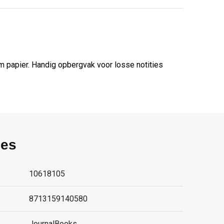
m papier. Handig opbergvak voor losse notities
ies
10618105
8713159140580
JournalBooks