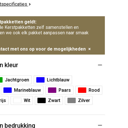
ctspecificaties
tpakketten geldt:
e Kerstpakketten zelf samenstellen en
en we ook elk pakket aanpassen naar smaak
tact met ons op voor de mogelijkheden
×
n kleur
Jachtgroen
Lichtblauw
Marineblauw
Paars
Rood
ijs
Wit
Zwart
Zilver
n bedrukking