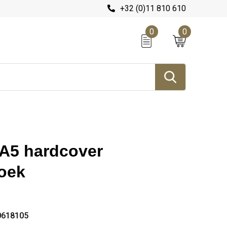
+32 (0)11 810 610
0
0
 A5 hardcover
boek
0618105