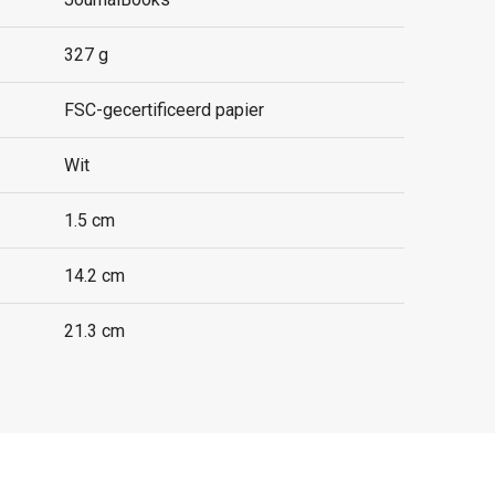
327 g
FSC-gecertificeerd papier
Wit
1.5 cm
14.2 cm
21.3 cm