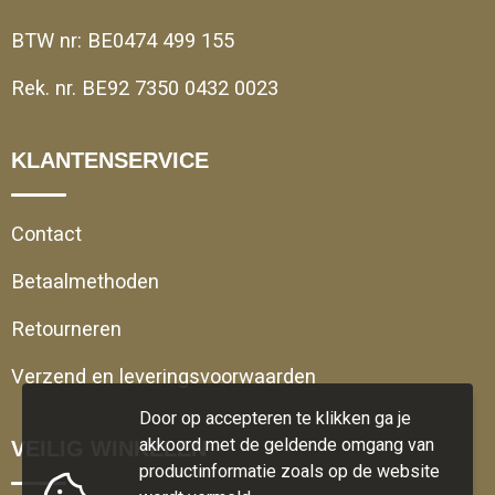
BTW nr: BE0474 499 155
Rek. nr. BE92 7350 0432 0023
KLANTENSERVICE
Contact
Betaalmethoden
Retourneren
Verzend en leveringsvoorwaarden
Door op accepteren te klikken ga je
akkoord met de geldende omgang van
VEILIG WINKELEN
productinformatie zoals op de website