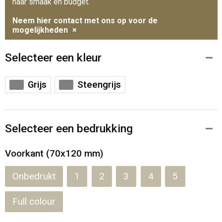
naar smaak en budget.
Neem hier contact met ons op voor de
mogelijkheden
×
Selecteer een kleur
Grijs
Steengrijs
Selecteer een bedrukking
Voorkant (70x120 mm)
Onbedrukt
1
2
3
4
5
Full colour