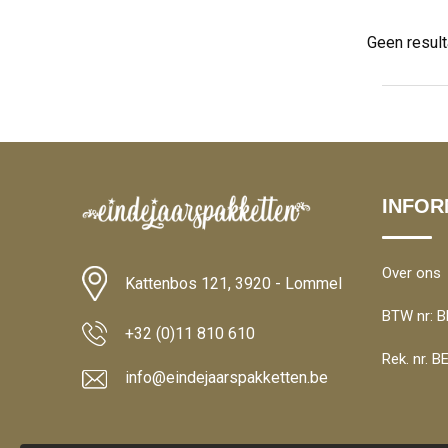
Geen resul
INFOR
Over ons
Kattenbos 121, 3920 - Lommel
BTW nr: B
+32 (0)11 810 610
Rek. nr. 
info@eindejaarspakketten.be