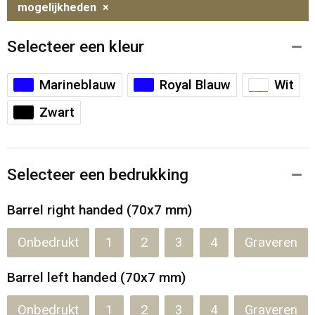
mogelijkheden
×
Selecteer een kleur
Marineblauw
Royal Blauw
Wit
Zwart
Selecteer een bedrukking
Barrel right handed (70x7 mm)
Onbedrukt
1
2
3
4
Graveren
Barrel left handed (70x7 mm)
Onbedrukt
1
2
3
4
Graveren