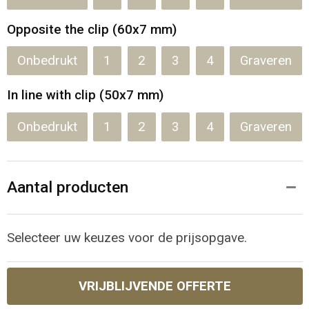
Opposite the clip (60x7 mm)
Onbedrukt
1
2
3
4
Graveren
In line with clip (50x7 mm)
Onbedrukt
1
2
3
4
Graveren
Aantal producten
Selecteer uw keuzes voor de prijsopgave.
VRIJBLIJVENDE OFFERTE