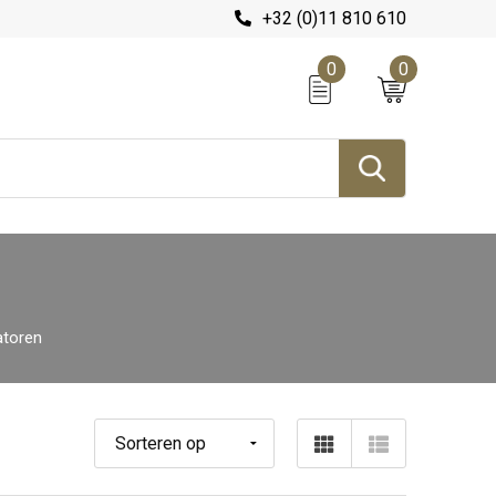
+32 (0)11 810 610
0
0
atoren