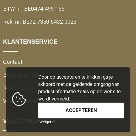
BTW nr: BE0474 499 155
Rek. nr. BE92 7350 0432 0023
KLANTENSERVICE
Contact
Betaalmethoden
Door op accepteren te klikken ga je
akkoord met de geldende omgang van
Retourneren
productinformatie zoals op de website
wordt vermeld.
Verzend en leveringsvoorwaarden
VEILIG WINKELEN
Weigeren