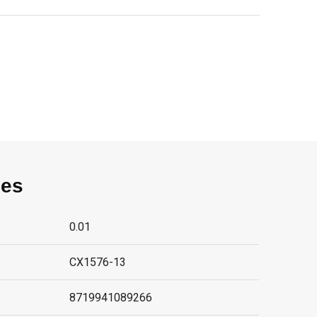
ies
0.01
CX1576-13
8719941089266