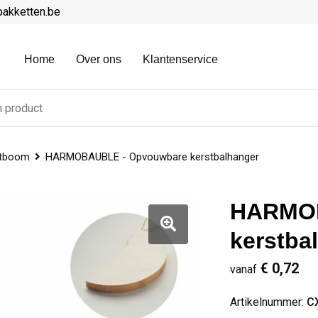
pakketten.be
Home
Over ons
Klantenservice
stboom
HARMOBAUBLE - Opvouwbare kerstbalhanger
HARMOB
kerstba
€ 0,72
vanaf
Artikelnummer:
C