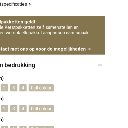
ctspecificaties
tpakketten geldt:
e Kerstpakketten zelf samenstellen en
en we ook elk pakket aanpassen naar smaak
tact met ons op voor de mogelijkheden
×
n bedrukking
m)
2
3
4
Full colour
m)
2
3
4
Full colour
m)