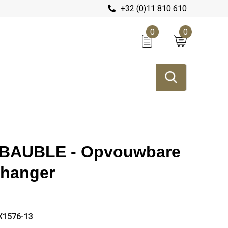
+32 (0)11 810 610
0
0
AUBLE - Opvouwbare
lhanger
X1576-13