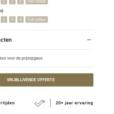
2
3
4
Full colour
m)
2
3
4
Full colour
ucten
zes voor de prijsopgave.
VRIJBLIJVENDE OFFERTE
rtijden
20+ jaar ervaring