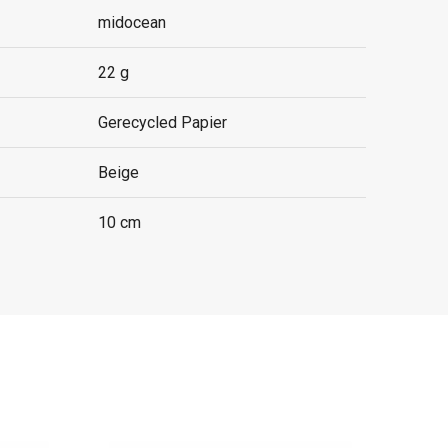
midocean
22 g
Gerecycled Papier
Beige
10 cm