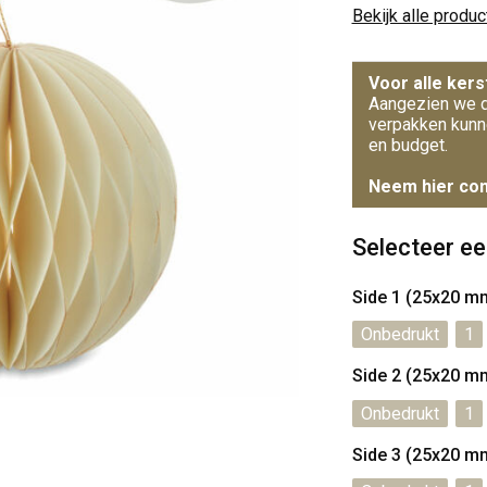
Bekijk alle produ
Voor alle kers
Aangezien we d
verpakken kunn
en budget.
Neem hier con
Selecteer ee
Side 1 (25x20 m
Onbedrukt
1
Side 2 (25x20 m
Onbedrukt
1
Side 3 (25x20 m