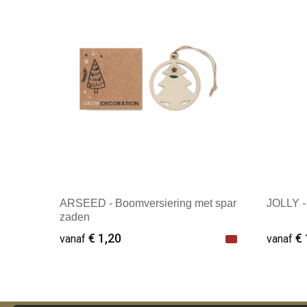
ARSEED - Boomversiering met spar
JOLLY -
zaden
€ 1,20
€ 
vanaf
vanaf