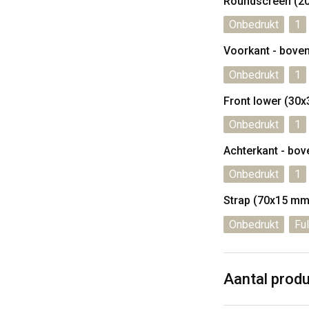
Roundscreen (2
Onbedrukt
1
Voorkant - bove
Onbedrukt
1
Front lower (30
Onbedrukt
1
Achterkant - bo
Onbedrukt
1
Strap (70x15 mm
Onbedrukt
Ful
Aantal prod