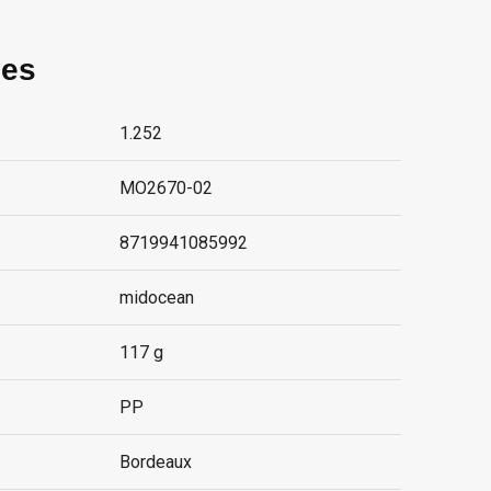
ies
1.252
MO2670-02
8719941085992
midocean
117 g
PP
Bordeaux