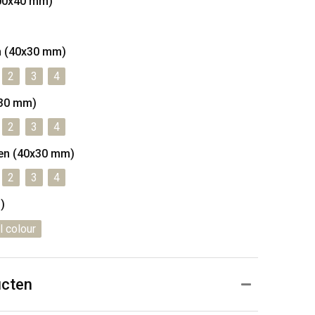
00x40 mm)
n (40x30 mm)
2
3
4
x30 mm)
2
3
4
ven (40x30 mm)
2
3
4
)
l colour
ucten