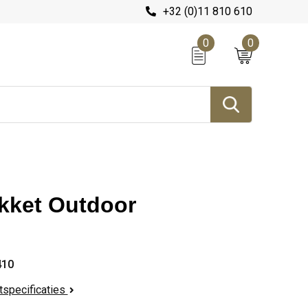
+32 (0)11 810 610
0
0
kket Outdoor
410
ctspecificaties