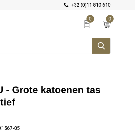
+32 (0)11 810 610
0
0
- Grote katoenen tas
tief
X1567-05