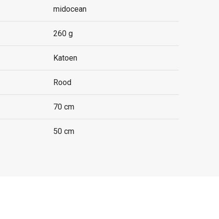
midocean
260 g
Katoen
Rood
70 cm
50 cm