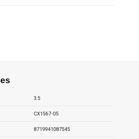
ies
3.5
CX1567-05
8719941087545