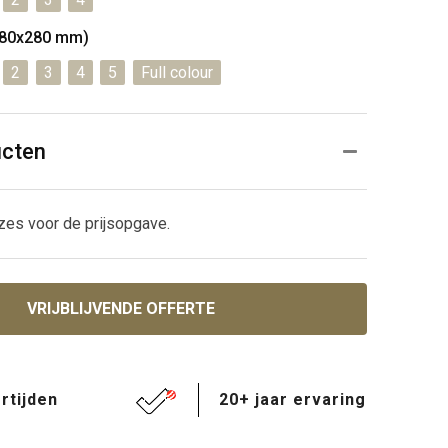
(280x280 mm)
2
3
4
5
Full colour
ucten
zes voor de prijsopgave.
VRIJBLIJVENDE OFFERTE
rtijden
20+ jaar ervaring