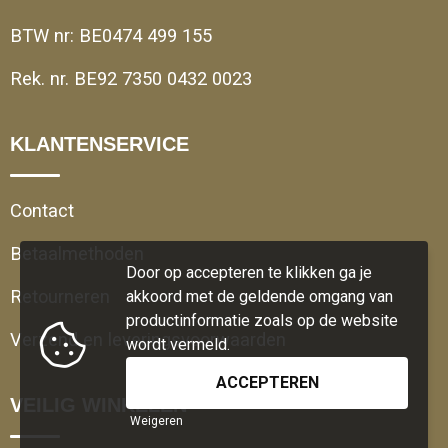
BTW nr: BE0474 499 155
Rek. nr. BE92 7350 0432 0023
KLANTENSERVICE
Contact
Betaalmethoden
Door op accepteren te klikken ga je
Retourneren
akkoord met de geldende omgang van
productinformatie zoals op de website
Verzend en leveringsvoorwaarden
wordt vermeld.
VEILIG WINKELEN
Weigeren