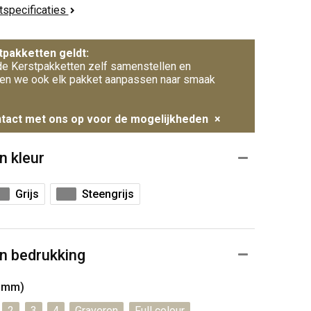
ctspecificaties
tpakketten geldt:
e Kerstpakketten zelf samenstellen en
en we ook elk pakket aanpassen naar smaak
tact met ons op voor de mogelijkheden
×
n kleur
Grijs
Steengrijs
n bedrukking
0 mm)
2
3
4
Graveren
Full colour