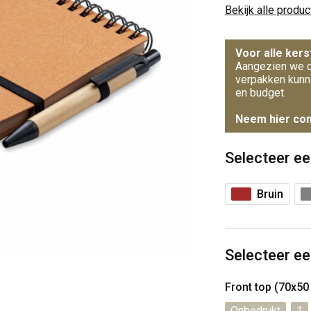
Bekijk alle produ
Voor alle kers
Aangezien we d
verpakken kunn
en budget.
Neem hier con
Selecteer ee
Bruin
Selecteer ee
Front top (70x5
Onbedrukt
1