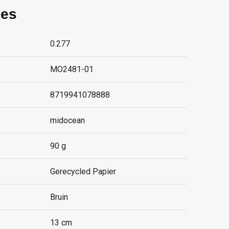
ies
0.277
MO2481-01
8719941078888
midocean
90 g
Gerecycled Papier
Bruin
13 cm