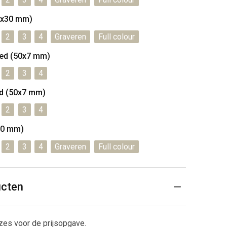
0x30 mm)
2
3
4
Graveren
Full colour
ded (50x7 mm)
2
3
4
ed (50x7 mm)
2
3
4
50 mm)
2
3
4
Graveren
Full colour
ucten
zes voor de prijsopgave.