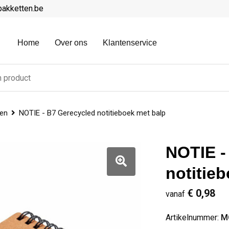
pakketten.be
Home
Over ons
Klantenservice
ken
NOTIE - B7 Gerecycled notitieboek met balp
NOTIE -
notitie
€ 0,98
vanaf
Artikelnummer:
M