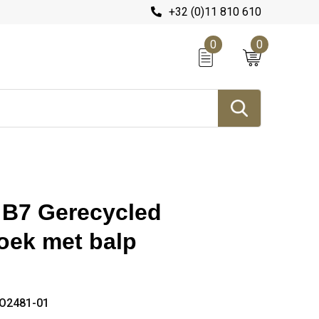
+32 (0)11 810 610
0
0
 B7 Gerecycled
boek met balp
O2481-01