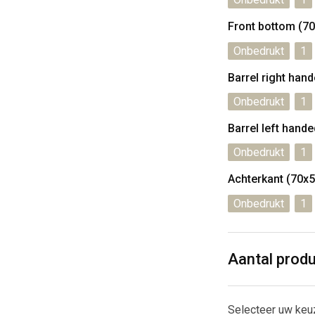
Front bottom (7
Onbedrukt
1
Barrel right han
Onbedrukt
1
Barrel left hand
Onbedrukt
1
Achterkant (70x
Onbedrukt
1
Aantal prod
Selecteer uw keu