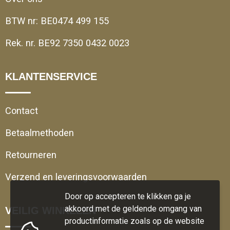
BTW nr: BE0474 499 155
Rek. nr. BE92 7350 0432 0023
KLANTENSERVICE
Contact
Betaalmethoden
Retourneren
Verzend en leveringsvoorwaarden
Door op accepteren te klikken ga je
akkoord met de geldende omgang van
VEILIG WINKELEN
productinformatie zoals op de website