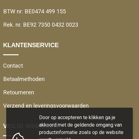
BTW nr: BE0474 499 155
Rek. nr. BE92 7350 0432 0023
KLANTENSERVICE
Contact
Betaalmethoden
Retourneren
Verzend en leveringsvoorwaarden
Door op accepteren te klikken ga je
akkoord met de geldende omgang van
VEILIG WINKELEN
productinformatie zoals op de website