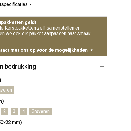
ctspecificaties
tpakketten geldt:
e Kerstpakketten zelf samenstellen en
en we ook elk pakket aanpassen naar smaak
tact met ons op voor de mogelijkheden
×
n bedrukking
)
averen
m)
2
3
4
Graveren
50x22 mm)