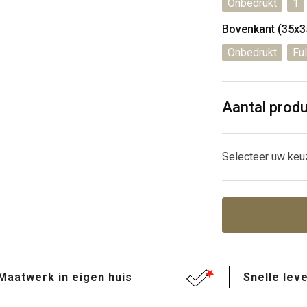
Onbedrukt
1
Bovenkant (35x
Onbedrukt
Ful
Aantal prod
Selecteer uw keu
Maatwerk in eigen huis
Snelle leve