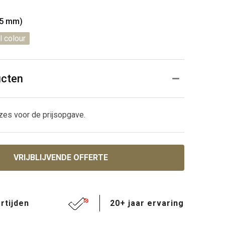
35 mm)
l colour
ucten
zes voor de prijsopgave.
VRIJBLIJVENDE OFFERTE
rtijden
20+ jaar ervaring