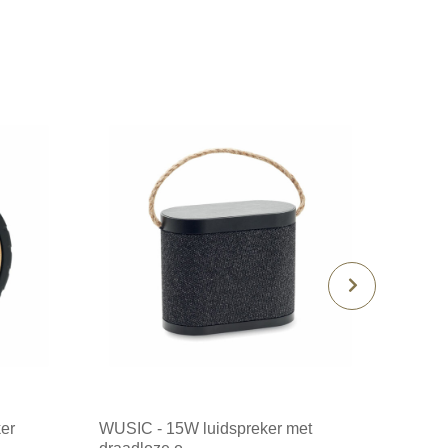
er
WUSIC - 15W luidspreker met