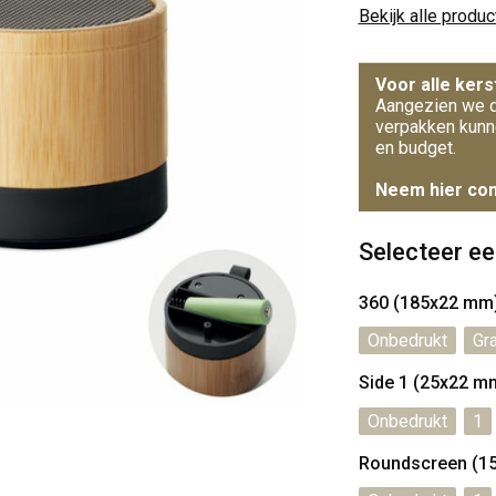
Bekijk alle produ
Voor alle kers
Aangezien we d
verpakken kunn
en budget.
Neem hier con
Selecteer ee
360 (185x22 mm
Onbedrukt
Gr
Side 1 (25x22 m
Onbedrukt
1
Roundscreen (1