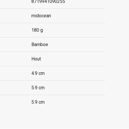
8719941090255
midocean
180 g
Bamboe
Hout
4.9 cm
5.9 cm
5.9 cm