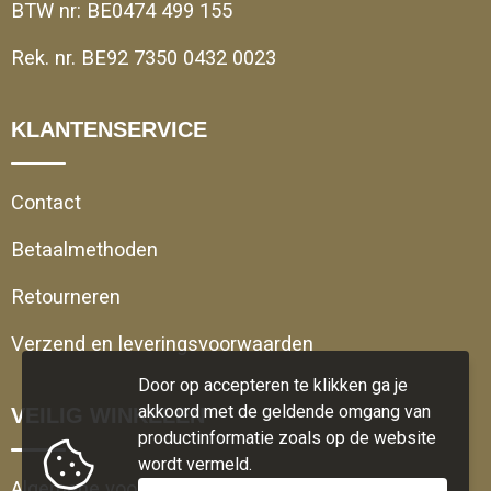
BTW nr: BE0474 499 155
Rek. nr. BE92 7350 0432 0023
KLANTENSERVICE
Contact
Betaalmethoden
Retourneren
Verzend en leveringsvoorwaarden
Door op accepteren te klikken ga je
akkoord met de geldende omgang van
VEILIG WINKELEN
productinformatie zoals op de website
wordt vermeld.
Algemene voorwaarden