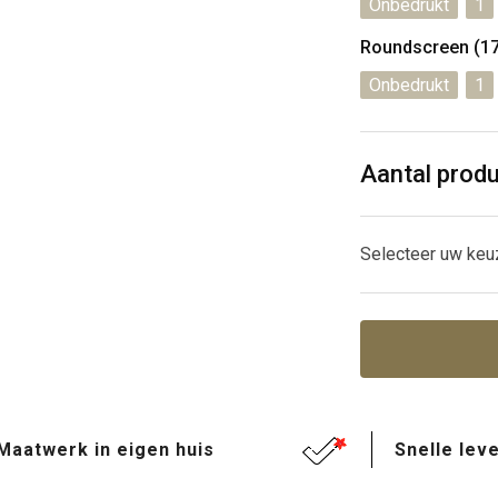
Onbedrukt
1
Roundscreen (1
Onbedrukt
1
Aantal prod
Selecteer uw keu
Maatwerk in eigen huis
Snelle leve