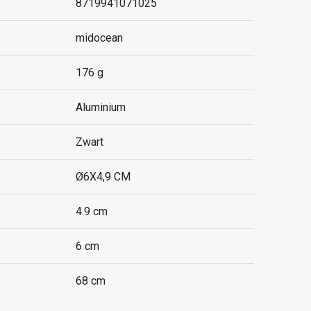
8719941071025
midocean
176 g
Aluminium
Zwart
Ø6X4,9 CM
4.9 cm
6 cm
68 cm