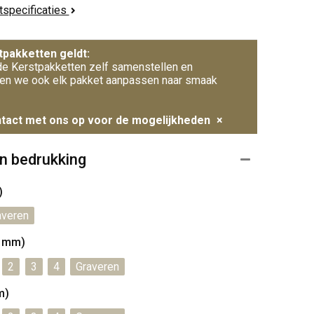
ctspecificaties
tpakketten geldt:
e Kerstpakketten zelf samenstellen en
en we ook elk pakket aanpassen naar smaak
tact met ons op voor de mogelijkheden
×
n bedrukking
)
averen
8 mm)
2
3
4
Graveren
m)