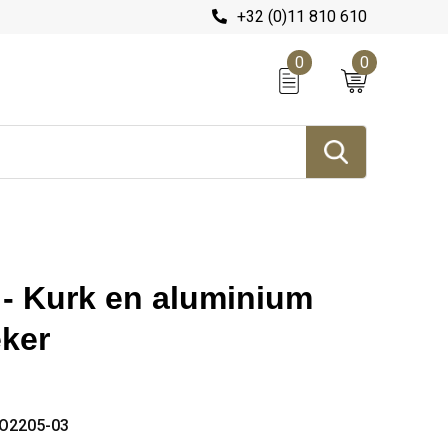
+32 (0)11 810 610
0
0
 Kurk en aluminium
eker
O2205-03