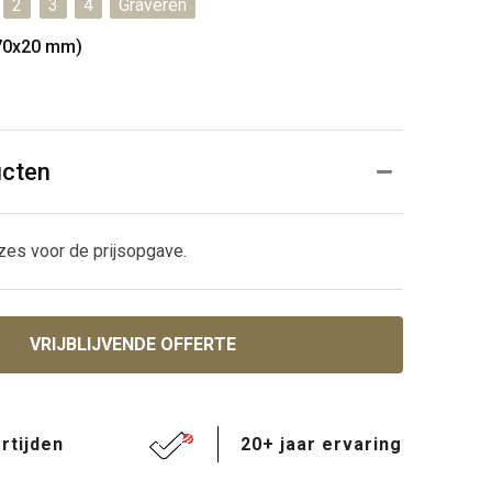
2
3
4
Graveren
70x20 mm)
ucten
zes voor de prijsopgave.
VRIJBLIJVENDE OFFERTE
rtijden
20+ jaar ervaring