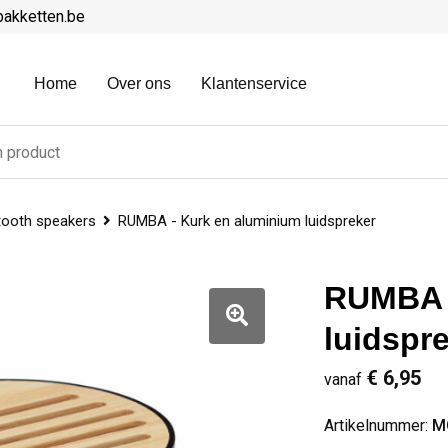
pakketten.be
Home
Over ons
Klantenservice
tooth speakers
RUMBA - Kurk en aluminium luidspreker
RUMBA -
luidspr
€ 6,95
vanaf
Artikelnummer:
M