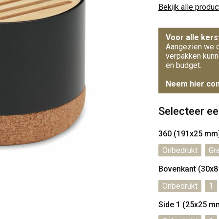
Bekijk alle produ
Voor alle kers
Aangezien we d
verpakken kunn
en budget.
Neem hier con
Selecteer ee
360 (191x25 mm
Onbedrukt
Gr
Bovenkant (30x
Onbedrukt
1
Side 1 (25x25 m