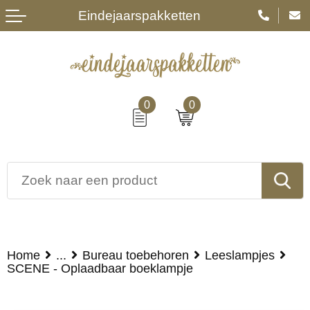
Eindejaarspakketten
0
0
Home
...
Bureau toebehoren
Leeslampjes
SCENE - Oplaadbaar boeklampje