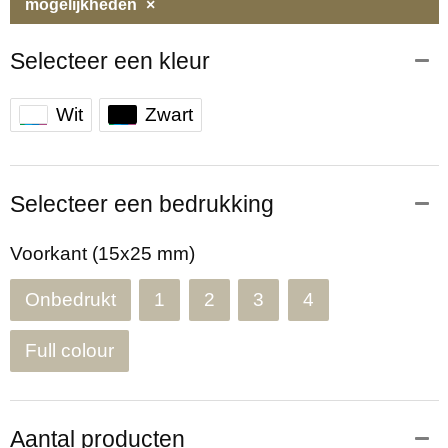
mogelijkheden
×
Selecteer een kleur
Wit
Zwart
Selecteer een bedrukking
Voorkant (15x25 mm)
Onbedrukt
1
2
3
4
Full colour
Aantal producten