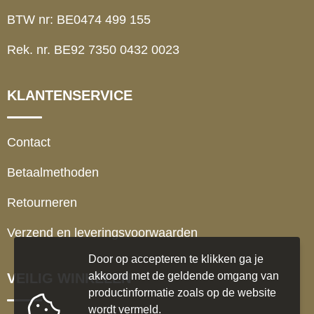
BTW nr: BE0474 499 155
Rek. nr. BE92 7350 0432 0023
KLANTENSERVICE
Contact
Betaalmethoden
Retourneren
Verzend en leveringsvoorwaarden
Door op accepteren te klikken ga je
akkoord met de geldende omgang van
VEILIG WINKELEN
productinformatie zoals op de website
wordt vermeld.