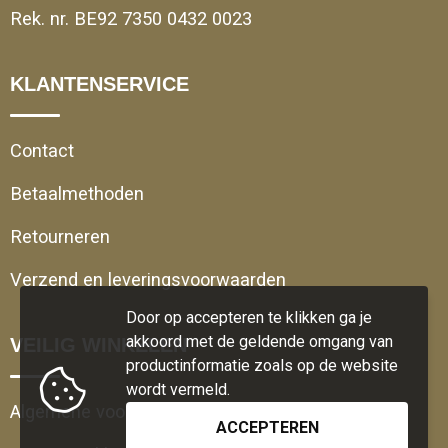
Rek. nr. BE92 7350 0432 0023
KLANTENSERVICE
Contact
Betaalmethoden
Retourneren
Verzend en leveringsvoorwaarden
Door op accepteren te klikken ga je
akkoord met de geldende omgang van
VEILIG WINKELEN
productinformatie zoals op de website
wordt vermeld.
Algemene voorwaarden