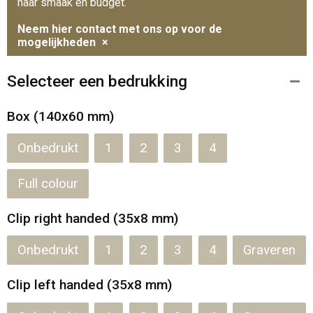
naar smaak en budget.
Neem hier contact met ons op voor de
mogelijkheden
×
Selecteer een bedrukking
Box (140x60 mm)
Onbedrukt
1
2
3
4
Full colour
Clip right handed (35x8 mm)
Onbedrukt
1
2
3
4
Graveren
Clip left handed (35x8 mm)