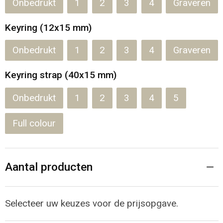
Onbedrukt
1
2
3
4
Graveren
Keyring (12x15 mm)
Onbedrukt
1
2
3
4
Graveren
Keyring strap (40x15 mm)
Onbedrukt
1
2
3
4
5
Full colour
Aantal producten
Selecteer uw keuzes voor de prijsopgave.