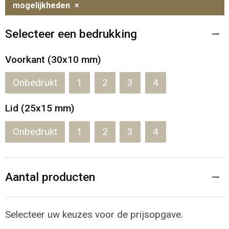
mogelijkheden
×
Selecteer een bedrukking
Voorkant (30x10 mm)
Onbedrukt
1
2
3
4
Lid (25x15 mm)
Onbedrukt
1
2
3
4
Aantal producten
Selecteer uw keuzes voor de prijsopgave.