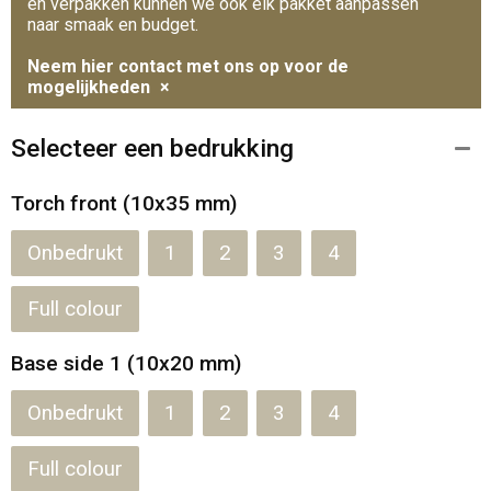
en verpakken kunnen we ook elk pakket aanpassen
naar smaak en budget.
Neem hier contact met ons op voor de
mogelijkheden
×
Selecteer een bedrukking
Torch front (10x35 mm)
Onbedrukt
1
2
3
4
Full colour
Base side 1 (10x20 mm)
Onbedrukt
1
2
3
4
Full colour