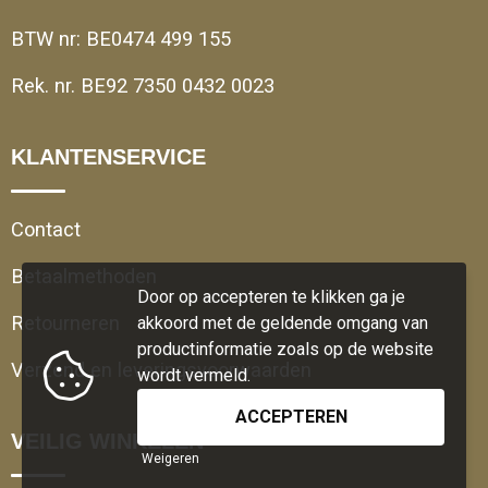
BTW nr: BE0474 499 155
Rek. nr. BE92 7350 0432 0023
KLANTENSERVICE
Contact
Betaalmethoden
Door op accepteren te klikken ga je
Retourneren
akkoord met de geldende omgang van
productinformatie zoals op de website
Verzend en leveringsvoorwaarden
wordt vermeld.
VEILIG WINKELEN
Weigeren