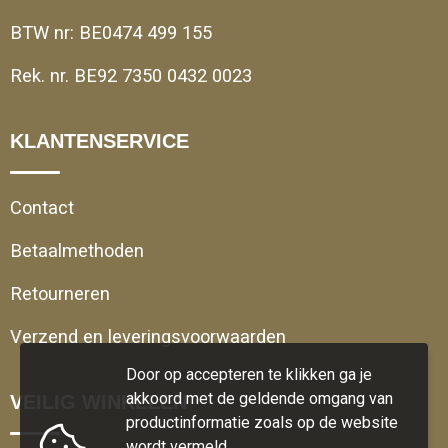
BTW nr: BE0474 499 155
Rek. nr. BE92 7350 0432 0023
KLANTENSERVICE
Contact
Betaalmethoden
Retourneren
Verzend en leveringsvoorwaarden
Door op accepteren te klikken ga je
akkoord met de geldende omgang van
VEILIG WINKELEN
productinformatie zoals op de website
wordt vermeld.