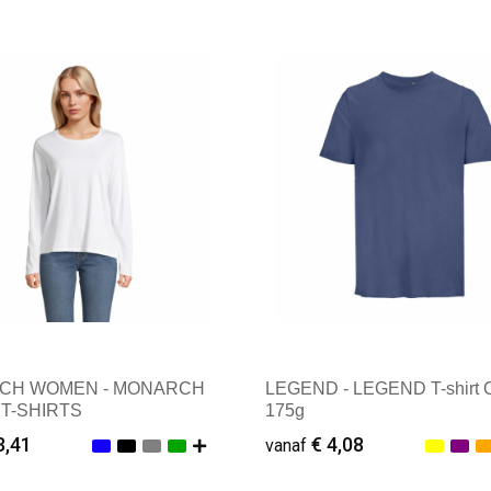
male afname: 1
Minimale afname: 1
CH WOMEN - MONARCH
LEGEND - LEGEND T-shirt O
T-SHIRTS
175g
3,41
€ 4,08
vanaf