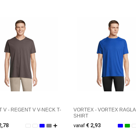
male afname: 1
Minimale afname: 1
 V - REGENT V V-NECK T-
VORTEX - VORTEX RAGLA
SHIRT
2,78
€ 2,93
vanaf