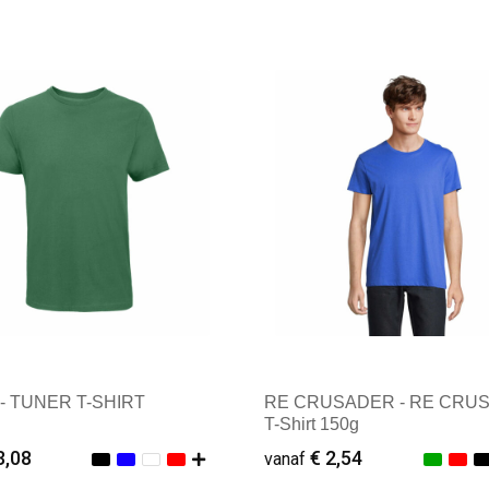
male afname: 1
Minimale afname: 1
- TUNER T-SHIRT
RE CRUSADER - RE CRU
T-Shirt 150g
3,08
€ 2,54
vanaf