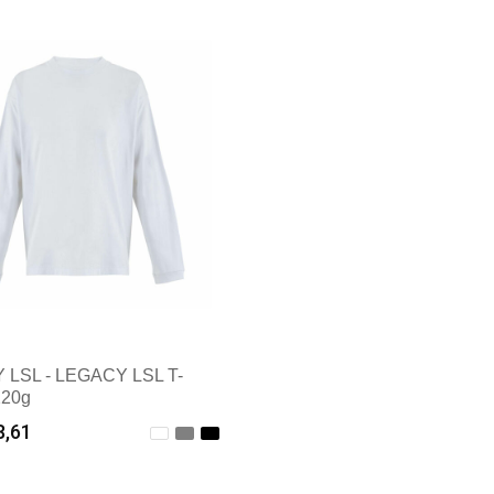
male afname: 1
Minimale afname: 1
LSL - LEGACY LSL T-
220g
8,61