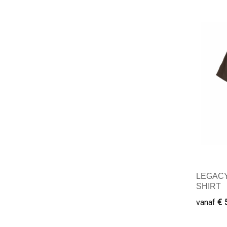
Mini
LEGACY
SHIRT
€ 
vanaf