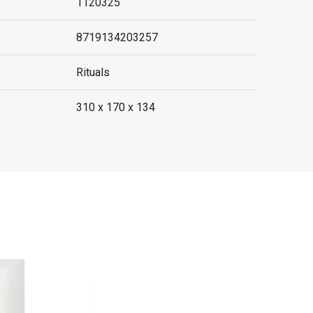
1120325
8719134203257
Rituals
310 x 170 x 134