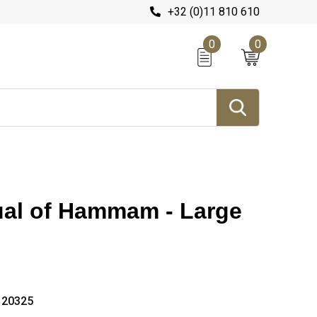
+32 (0)11 810 610
0
0
ual of Hammam - Large
120325