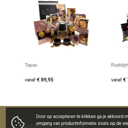
Tapas
Rudolp
€ 89,95
€ 
vanaf
vanaf
Minimale afname: 10
Mini
Door op accepteren te klikken ga je akkoord 
omgang van productinformatie zoals op de we
INFOR