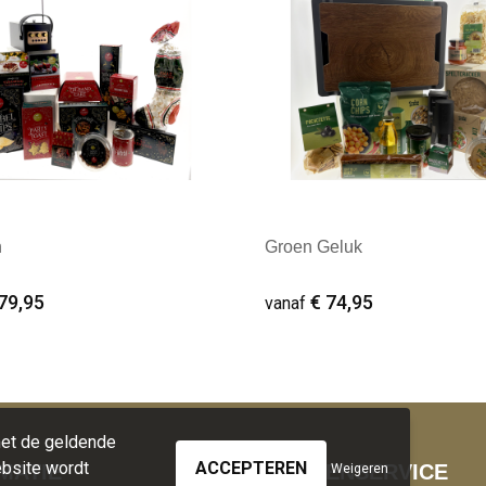
h
Groen Geluk
79,95
€ 74,95
vanaf
male afname: 10
Minimale afname: 10
met de geldende
bsite wordt
MATIE
KLANTENSERVICE
Weigeren