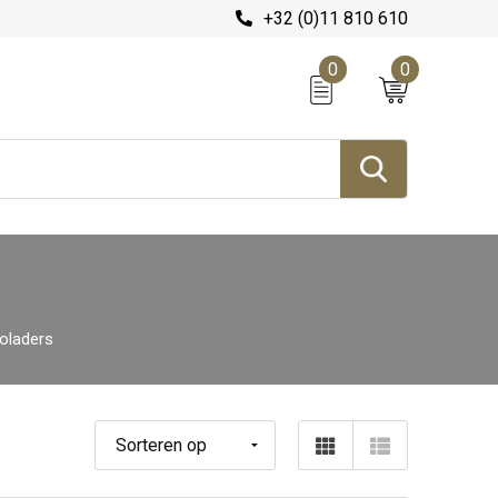
+32 (0)11 810 610
0
0
oladers