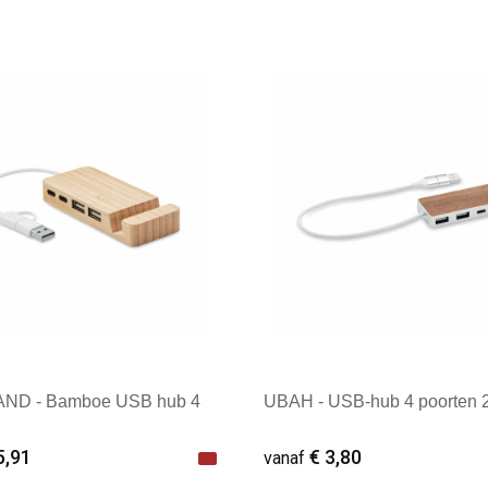
male afname: 1
Minimale afname: 1
ND - Bamboe USB hub 4
UBAH - USB-hub 4 poorten 
5,91
€ 3,80
vanaf