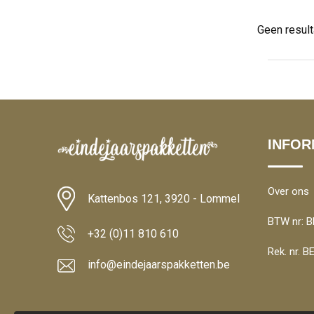
Geen resul
INFOR
Over ons
Kattenbos 121, 3920 - Lommel
BTW nr: B
+32 (0)11 810 610
Rek. nr. 
info@eindejaarspakketten.be