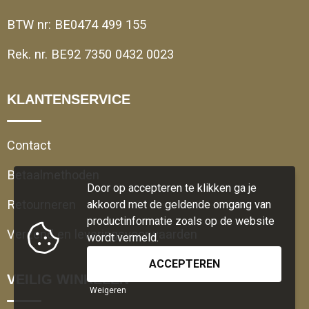
BTW nr: BE0474 499 155
Rek. nr. BE92 7350 0432 0023
KLANTENSERVICE
Contact
Betaalmethoden
Door op accepteren te klikken ga je
Retourneren
akkoord met de geldende omgang van
productinformatie zoals op de website
Verzend en leveringsvoorwaarden
wordt vermeld.
VEILIG WINKELEN
Weigeren