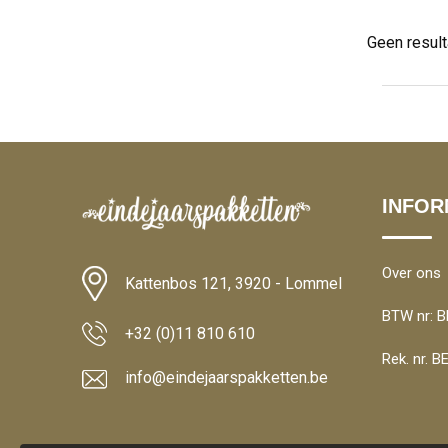
Geen resul
INFOR
Over ons
Kattenbos 121, 3920 - Lommel
BTW nr: B
+32 (0)11 810 610
Rek. nr. 
info@eindejaarspakketten.be