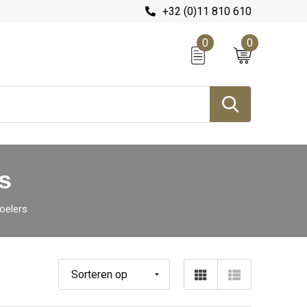
+32 (0)11 810 610
0
0
s
oelers