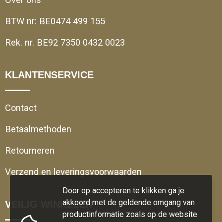
BTW nr: BE0474 499 155
Rek. nr. BE92 7350 0432 0023
KLANTENSERVICE
Contact
Betaalmethoden
Retourneren
Verzend en leveringsvoorwaarden
Door op accepteren te klikken ga je
akkoord met de geldende omgang van
VEILIG WINKELEN
productinformatie zoals op de website