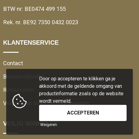
BTW nr: BE0474 499 155
Rek. nr. BE92 7350 0432 0023
KLANTENSERVICE
Contact
Betaalmethoden
Door op accepteren te klikken ga je
akkoord met de geldende omgang van
Retourneren
productinformatie zoals op de website
wordt vermeld.
Verzend en leveringsvoorwaarden
VEILIG WINKELEN
Weigeren