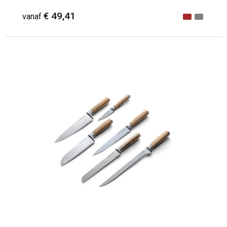
€ 49,41
vanaf
Minimale afname: 1